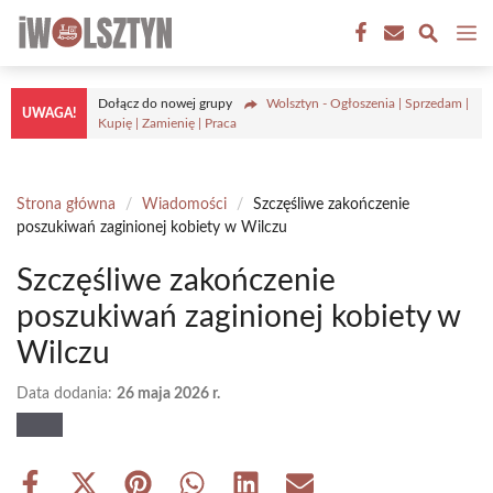
Przejdź
M
do
treści
Dołącz do nowej grupy
Wolsztyn - Ogłoszenia | Sprzedam |
UWAGA!
Kupię | Zamienię | Praca
Strona główna
/
Wiadomości
/
Szczęśliwe zakończenie
poszukiwań zaginionej kobiety w Wilczu
Szczęśliwe zakończenie
poszukiwań zaginionej kobiety w
Wilczu
Data dodania:
26 maja 2026 r.
Share
Share
Share
Share
Share
Share