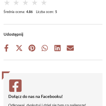
★
★
★
★
★
Średnia ocena:
4.86
Liczba ocen:
5
Udostępnij
Share
Share
Share
Share
Share
Share
on
on
on
on
on
on
Facebook
X
Pinterest
WhatsApp
LinkedIn
Email
(Twitter)
Dołącz do nas na Facebooku!
Odkrywaj, dyskutuj i dziel się tym co najlepsze!