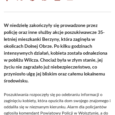
on
on
on
on
on
on
Facebook
X
Pinterest
WhatsApp
LinkedIn
Email
(Twitter)
W niedzielę zakończyły się prowadzone przez
policję oraz inne służby akcje poszukiwawcze 35-
letniej mieszkanki Berzyny, która zaginęła w
okolicach Dolnej Obrze. Po kilku godzinach
intensywnych działań, kobieta została odnaleziona
w pobliżu Wilcza. Chociaż była w złym stanie, jej
życiu nie zagrażało już niebezpieczeństwo, co
przyniosło ulgę jej bliskim oraz całemu lokalnemu
środowisku.
Poszukiwania rozpoczęły się po odebraniu informacji o
zaginięciu kobiety, która opuściła dom swojego znajomego i
oddaliła się w nieznanym kierunku. Alarm dla policjantów
ogłosiła komendant Powiatowy Policji w Wolsztynie, a do