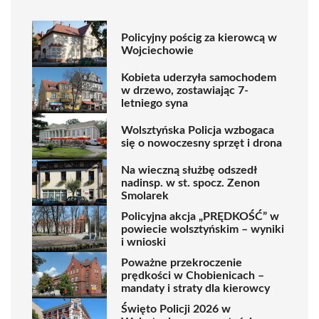
Policyjny pościg za kierowcą w
Wojciechowie
Kobieta uderzyła samochodem
w drzewo, zostawiając 7-
letniego syna
Wolsztyńska Policja wzbogaca
się o nowoczesny sprzęt i drona
Na wieczną służbę odszedł
nadinsp. w st. spocz. Zenon
Smolarek
Policyjna akcja „PRĘDKOŚĆ” w
powiecie wolsztyńskim – wyniki
i wnioski
Poważne przekroczenie
prędkości w Chobienicach –
mandaty i straty dla kierowcy
Święto Policji 2026 w