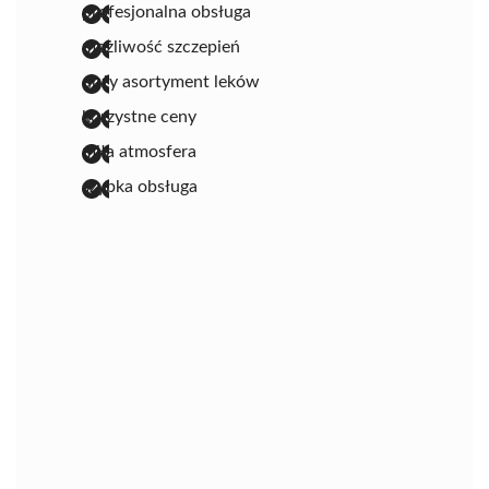
profesjonalna obsługa
możliwość szczepień
duży asortyment leków
korzystne ceny
miła atmosfera
szybka obsługa