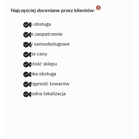
Najczęściej doceniane przez klientów:
miła obsługa
duże zaopatrzenie
kasy samoobsługowe
niskie ceny
czystość sklepu
szybka obsługa
dostępność towarów
dogodna lokalizacja