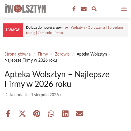
Przejdź
M
do
treści
Dołącz do nowej grupy
Wolsztyn - Ogłoszenia | Sprzedam |
UWAGA!
Kupię | Zamienię | Praca
Strona główna
/
Firmy
/
Zdrowie
/
Apteka Wolsztyn –
Najlepsze Firmy w 2026 roku
Apteka Wolsztyn – Najlepsze
Firmy w 2026 roku
Data dodania:
1 sierpnia 2026 r.
Share
Share
Share
Share
Share
Share
on
on
on
on
on
on
Facebook
X
Pinterest
WhatsApp
LinkedIn
Email
(Twitter)