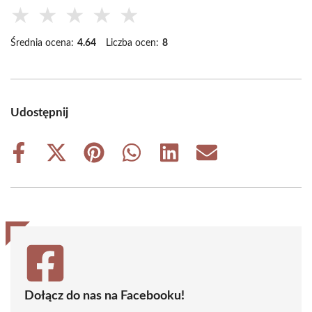
★
★
★
★
★
Średnia ocena:
4.64
Liczba ocen:
8
Udostępnij
Share
Share
Share
Share
Share
Share
on
on
on
on
on
on
Facebook
X
Pinterest
WhatsApp
LinkedIn
Email
(Twitter)
Dołącz do nas na Facebooku!