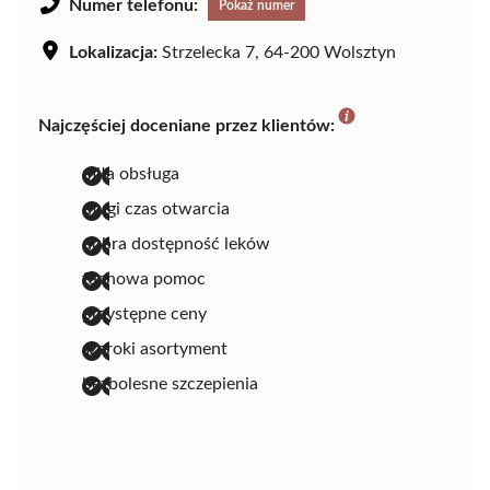
Numer telefonu:
Pokaż numer
Lokalizacja:
Strzelecka 7, 64-200 Wolsztyn
Najczęściej doceniane przez klientów:
miła obsługa
długi czas otwarcia
dobra dostępność leków
fachowa pomoc
przystępne ceny
szeroki asortyment
bezbolesne szczepienia