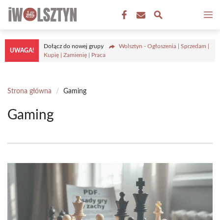
Przejdź
M
do
treści
Dołącz do nowej grupy
Wolsztyn - Ogłoszenia | Sprzedam |
UWAGA!
Kupię | Zamienię | Praca
Strona główna
/
Gaming
Gaming