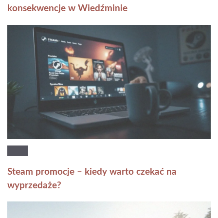
konsekwencje w Wiedźminie
Steam promocje – kiedy warto czekać na
wyprzedaże?