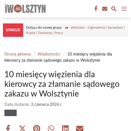
Przejdź
M
do
treści
Dołącz do nowej grupy
Wolsztyn - Ogłoszenia | Sprzedam |
UWAGA!
Kupię | Zamienię | Praca
Strona główna
/
Wiadomości
/
10 miesięcy więzienia dla
kierowcy za złamanie sądowego zakazu w Wolsztynie
10 miesięcy więzienia dla
kierowcy za złamanie sądowego
zakazu w Wolsztynie
Data dodania:
2 czerwca 2026 r.
Share
Share
Share
Share
Share
Share