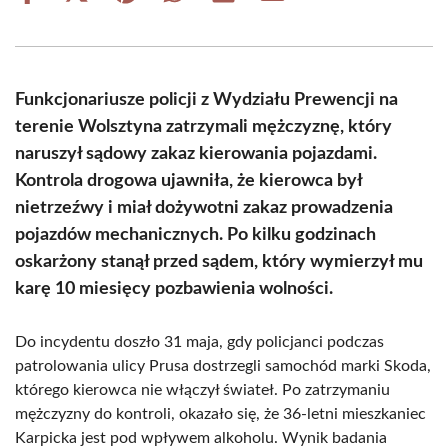
on
on
on
on
on
on
Facebook
X
Pinterest
WhatsApp
LinkedIn
Email
(Twitter)
Funkcjonariusze policji z Wydziału Prewencji na
terenie Wolsztyna zatrzymali mężczyznę, który
naruszył sądowy zakaz kierowania pojazdami.
Kontrola drogowa ujawniła, że kierowca był
nietrzeźwy i miał dożywotni zakaz prowadzenia
pojazdów mechanicznych. Po kilku godzinach
oskarżony stanął przed sądem, który wymierzył mu
karę 10 miesięcy pozbawienia wolności.
Do incydentu doszło 31 maja, gdy policjanci podczas
patrolowania ulicy Prusa dostrzegli samochód marki Skoda,
którego kierowca nie włączył świateł. Po zatrzymaniu
mężczyzny do kontroli, okazało się, że 36-letni mieszkaniec
Karpicka jest pod wpływem alkoholu. Wynik badania