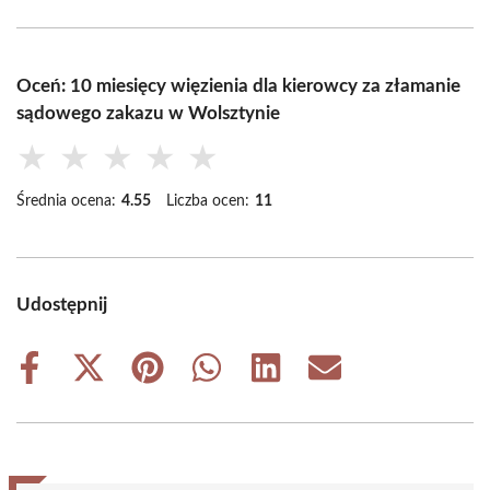
Oceń: 10 miesięcy więzienia dla kierowcy za złamanie
sądowego zakazu w Wolsztynie
★
★
★
★
★
Średnia ocena:
4.55
Liczba ocen:
11
Udostępnij
Share
Share
Share
Share
Share
Share
on
on
on
on
on
on
Facebook
X
Pinterest
WhatsApp
LinkedIn
Email
(Twitter)