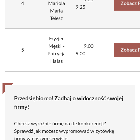
4
Mariola
Zobacz 
9.25
Maria
Telesz
Fryzjer
Męski -
9.00
5
Zobacz 
Patrycja
9.00
Hałas
Przedsiębiorco! Zadbaj o widoczność swojej
firmy!
Chcesz wyróżnić firmę na tle konkurencji?
Sprawdź jak możesz wypromować wizytówkę
firmy w naszym serwisie.