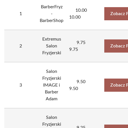
BarberFryz
10.00
1
-
Zobacz 
10.00
BarberShop
Extremus
9.75
2
Salon
Zobacz 
9.75
Fryzjerski
Salon
Fryzjerski
9.50
3
IMAGE i
Zobacz 
9.50
Barber
Adam
Salon
Fryzjerski
9.25