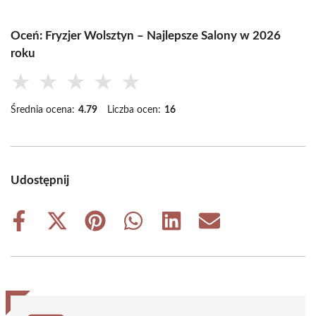
Oceń: Fryzjer Wolsztyn – Najlepsze Salony w 2026
roku
★
★
★
★
★
Średnia ocena:
4.79
Liczba ocen:
16
Udostępnij
Share
Share
Share
Share
Share
Share
on
on
on
on
on
on
Facebook
X
Pinterest
WhatsApp
LinkedIn
Email
(Twitter)