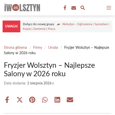
Przejdź
M
do
treści
Dołącz do nowej grupy
Wolsztyn - Ogłoszenia | Sprzedam |
UWAGA!
Kupię | Zamienię | Praca
Strona główna
/
Firmy
/
Uroda
/
Fryzjer Wolsztyn – Najlepsze
Salony w 2026 roku
Fryzjer Wolsztyn – Najlepsze
Salony w 2026 roku
Data dodania:
2 sierpnia 2026 r.
Share
Share
Share
Share
Share
Share
on
on
on
on
on
on
Facebook
X
Pinterest
WhatsApp
LinkedIn
Email
(Twitter)