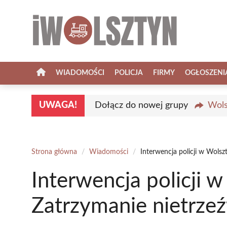
Przejdź
do
treści
WIADOMOŚCI
POLICJA
FIRMY
OGŁOSZENI
UWAGA!
Dołącz do nowej grupy
Wols
Strona główna
/
Wiadomości
/
Interwencja policji w Wolsz
Interwencja policji w
Zatrzymanie nietrze