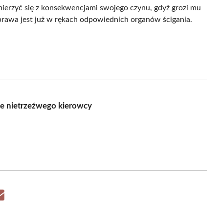
mierzyć się z konsekwencjami swojego czynu, gdyż grozi mu
Sprawa jest już w rękach odpowiednich organów ścigania.
ie nietrzeźwego kierowcy
Share
on
Email