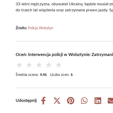
33-letni mężczyzna, obywatel Ukrainy, będzie musiał z
do trzech lat więzienia oraz zatrzymane prawo jazdy. 
Źródło:
Policja Wolsztyn
Oceń: Interwencja policji w Wolsztynie: Zatrzyman
★
★
★
★
★
Średnia ocena:
4.46
Liczba ocen:
6
Udostępnij
Share
Share
Share
Share
Share
on
on
on
on
on
Facebook
X
Pinterest
WhatsApp
LinkedIn