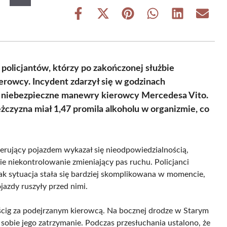
Share
Share
Share
Share
Share
Share
on
on
on
on
on
on
Facebook
X
Pinterest
WhatsApp
LinkedIn
Email
(Twitter)
policjantów, którzy po zakończonej służbie
erowcy. Incydent zdarzył się w godzinach
i niebezpieczne manewry kierowcy Mercedesa Vito.
czyzna miał 1,47 promila alkoholu w organizmie, co
ierujący pojazdem wykazał się nieodpowiedzialnością,
ie niekontrolowanie zmieniający pas ruchu. Policjanci
nak sytuacja stała się bardziej skomplikowana w momencie,
jazdy ruszyły przed nimi.
pościg za podejrzanym kierowcą. Na bocznej drodze w Starym
obie jego zatrzymanie. Podczas przesłuchania ustalono, że