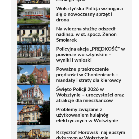
Wolsztyńska Policja wzbogaca
się o nowoczesny sprzęt i
drona
Na wieczną służbę odszedł
nadinsp. w st. spocz. Zenon
Smolarek
Policyjna akcja „PRĘDKOŚĆ” w
powiecie wolsztyńskim –
wyniki i wnioski
Poważne przekroczenie
prędkości w Chobienicach –
mandaty i straty dla kierowcy
Święto Policji 2026 w
Wolsztynie – uroczystości oraz
atrakcje dla mieszkańców
Problemy związane z
użytkowaniem hulajnóg
elektrycznych w Wolsztynie
Krzysztof Horowski najlepszym
dyżurnym w Wolsztynie