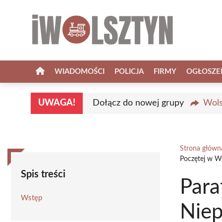
Przejdź
do
treści
WIADOMOŚCI
POLICJA
FIRMY
OGŁOSZE
UWAGA!
Dołącz do nowej grupy
Wols
Strona główn
Poczętej w Wo
Spis treści
Para
Wstęp
Niep