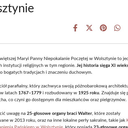
ztynie
Share
Share
Share
Shar
on
on
on
on
Facebook
X
Pinterest
What
(Twitter)
świętszej Maryi Panny Niepokalanie Poczętej w Wolsztynie to je
 instytucji religijnych w tym regionie.
Jej historia sięga XI wiek
 o bogatych tradycjach i znaczeniu duchowym.
iół parafialny, który zachwyca swoją późnobarokową architektu
w latach
1767–1779
i rozbudowany w
1925 roku
. Znajduje się 
ha, co czyni go dostępnym dla mieszkańców oraz pielgrzymów.
cić uwagę na
25-głosowe organy braci Walter
, które zostały
ane w 2013 roku, oraz na inne lokalne perły sakralne, takie jak
pienia Pańskiego w Wolsztynie
, który posiada
23-głosowe orga