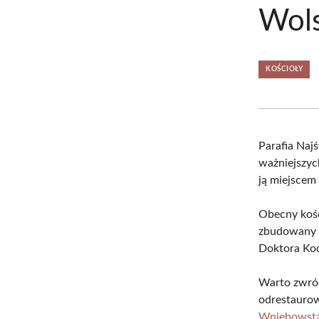
Wols
KOŚCIOŁY
Parafia Naj
ważniejszych
ją miejscem
Obecny kośc
zbudowany 
Doktora Koc
Warto zwró
odrestaurow
Wniebowstą