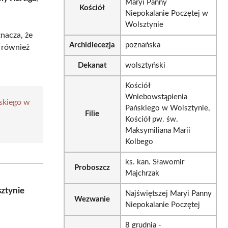
Maryi Panny
Kościół
Niepokalanie Poczętej w
Wolsztynie
znacza, że
Archidiecezja
poznańska
y również
Dekanat
wolsztyński
Kościół
Wniebowstąpienia
skiego w
Pańskiego w Wolsztynie,
Filie
Kościół pw. św.
Maksymiliana Marii
Kolbego
ks. kan. Sławomir
Proboszcz
Majchrzak
sztynie
Najświętszej Maryi Panny
Wezwanie
Niepokalanie Poczętej
8 grudnia -