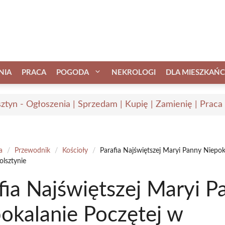
NIA
PRACA
POGODA
NEKROLOGI
DLA MIESZKAŃ
ztyn - Ogłoszenia | Sprzedam | Kupię | Zamienię | Praca
a
/
Przewodnik
/
Kościoły
/
Parafia Najświętszej Maryi Panny Niepok
lsztynie
fia Najświętszej Maryi P
okalanie Poczętej w