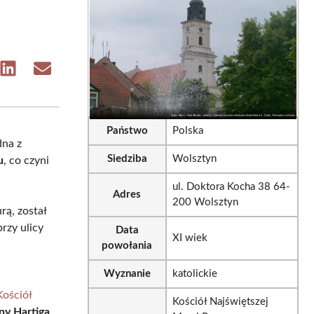
e
Share
Share
on
on
sApp
LinkedIn
Email
Państwo
Polska
dna z
Siedziba
Wolsztyn
u
, co czyni
ul. Doktora Kocha 38 64-
Adres
200 Wolsztyn
rą, został
przy ulicy
Data
XI wiek
powołania
Wyznanie
katolickie
Kościół
Kościół Najświętszej
ny Hartiga
,