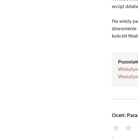
wciąż działa
Na wieży par
dzwonienie 
kościół fil
Pozostałe
Wolsztyn
Wolsztyn
Oceń: Para
★
★