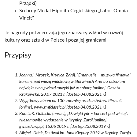
Prządki),
Srebrny Medal Hipolita Cegielskiego „Labor Omnia
Vincit”.
Te nagrody potwierdzają jego znaczący wkład w rozwój
kultury oraz sztuki w Polsce i poza jej granicami.
Przypisy
JoannaJ. Mrozek, Krynica-Zdrój. “Emanuelle – muzyka filmowa”
koncert pod wieżą widokową w Słotwinach Arena z udziałem
największych gwiazd muzyki już w sobotę [online], Gazeta
Krakowska, 20.07.2021 r. [dostęp 04.08.2021 r.]
Wyjątkowy album na 100. rocznicę urodzin Astora Piazzolli
[online], www.rmfclassic.pl [dostęp 04.08.2021 r.]
KamilaK. Gulbicka (oprac.), „Dźwięki gór – koncert pod wieżą”.
Niesamowite wydarzenie w Krynicy-Zdrój [online],
gwiazdy.wp.pl, 15.06.2019 r. [dostęp 23.08.2019 r.]
AlicjaA. Fałek, Festiwal im. Jana Kiepury 2019 w Krynicy-Zdroju.