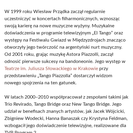
W 1999 roku Wiesław Prządka zaczął regularnie
uczestniczyć w koncertach filharmonicznych, wznosząc
swoją karierę na nowe muzyczne wyżyny. Muzykalne
doświadczenia w programie telewizyjnym „El Tango” oraz
występy na Festiwalu Gwiazd w Międzyzdrojach znacząco
otworzyły jego twórczość na argentyński nurt muzyczny.
Od 2001 roku, grając muzykę Astora Piazzolli, zaczął
odnosić pierwsze sukcesy na bandoneonie. Jego występ w
Teatrze im. Juliusza Słowackiego w Krakowie
przy
przedstawieniu „Tango Piazzolla” dostarczył widzom
nowego spojrzenia na ten gatunek.
W latach 2000–2010 współpracował z zespołami takimi jak
Trio Revirado, Tango Bridge oraz New Tango Bridge. Jego
udział w benefisach znanych artystów, jak Jacek Wójcicki,
Zbigniew Wodecki, Hanna Banaszak czy Krystyna Feldman,
wzbogacił jego doświadczenie telewizyjne, realizowane dla
TVP Program 2.