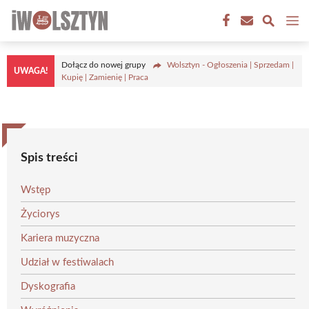
Przejdź
M
do
treści
Dołącz do nowej grupy
Wolsztyn - Ogłoszenia | Sprzedam |
UWAGA!
Kupię | Zamienię | Praca
Spis treści
Wstęp
Życiorys
Kariera muzyczna
Udział w festiwalach
Dyskografia