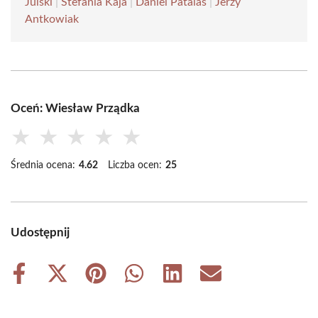
Julski
|
Stefania Kaja
|
Daniel Patalas
|
Jerzy
Antkowiak
Oceń: Wiesław Prządka
★
★
★
★
★
Średnia ocena:
4.62
Liczba ocen:
25
Udostępnij
Share
Share
Share
Share
Share
Share
on
on
on
on
on
on
Facebook
X
Pinterest
WhatsApp
LinkedIn
Email
(Twitter)