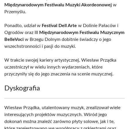
Międzynarodowym Festiwalu Muzyki Akordeonowej
w
Przemyślu.
Ponadto, udział w
Festival Dell Arte
w Dolinie Pałaców i
Ogrodów oraz III
Międzynarodowym Festiwalu Muzycznym
BelleVoci
w Brzegu Dolnym dobitnie świadczy o jego
wszechstronności i pasji do muzyki.
W trakcie swojej kariery artystycznej, Wiesław Prządka
uczestniczył w wielu innych wydarzeniach, które
przyczyniły się do jego znaczenia na scenie muzycznej.
Dyskografia
Wiesław Prządka, utalentowany muzyk, zrealizował wiele
interesujących projektów muzycznych. Wśród jego
dokonań można znaleźć zarówno płyty solowe, jak i te,
które zarejestrowano we współpracy z orkiestrami oraz