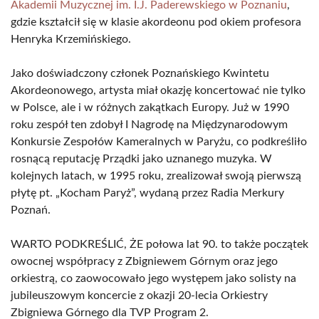
Akademii Muzycznej im. I.J. Paderewskiego w Poznaniu
,
gdzie kształcił się w klasie akordeonu pod okiem profesora
Henryka Krzemińskiego.
Jako doświadczony członek Poznańskiego Kwintetu
Akordeonowego, artysta miał okazję koncertować nie tylko
w Polsce, ale i w różnych zakątkach Europy. Już w 1990
roku zespół ten zdobył I Nagrodę na Międzynarodowym
Konkursie Zespołów Kameralnych w Paryżu, co podkreśliło
rosnącą reputację Prządki jako uznanego muzyka. W
kolejnych latach, w 1995 roku, zrealizował swoją pierwszą
płytę pt. „Kocham Paryż”, wydaną przez Radia Merkury
Poznań.
WARTO PODKREŚLIĆ, ŻE połowa lat 90. to także początek
owocnej współpracy z Zbigniewem Górnym oraz jego
orkiestrą, co zaowocowało jego występem jako solisty na
jubileuszowym koncercie z okazji 20-lecia Orkiestry
Zbigniewa Górnego dla TVP Program 2.