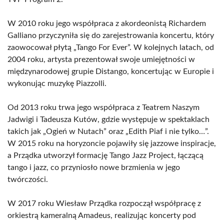
W 2010 roku jego współpraca z akordeonistą Richardem
Galliano przyczyniła się do zarejestrowania koncertu, który
zaowocował płytą „Tango For Ever”. W kolejnych latach, od
2004 roku, artysta prezentował swoje umiejętności w
międzynarodowej grupie Distango, koncertując w Europie i
wykonując muzykę Piazzolli.
Od 2013 roku trwa jego współpraca z Teatrem Naszym
Jadwigi i Tadeusza Kutów, gdzie występuje w spektaklach
takich jak „Ogień w Nutach” oraz „Edith Piaf i nie tylko…”.
W 2015 roku na horyzoncie pojawiły się jazzowe inspiracje,
a Prządka utworzył formację Tango Jazz Project, łączącą
tango i jazz, co przyniosło nowe brzmienia w jego
twórczości.
W 2017 roku Wiesław Prządka rozpoczął współpracę z
orkiestrą kameralną Amadeus, realizując koncerty pod