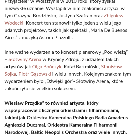
Przyjaciele” w Wolsztynie w 2010 roku, który zyskał
niezwykłe uznanie. Wystąpili w nim znakomici artyści, w
tym Grażyna Brodzińska, Justyna Szafran oraz
Zbigniew
Wodecki
. Koncert ten stanowił tylko jeden z wielu jego
udanych projektów, takich jak spektakl „Maria De Buenos
Aires” z muzyką Astora Piazzolli.
Inne ważne wydarzenia to koncert plenerowy „Pod wieżą”
–
Słotwiny Arena
w Krynicy Zdroju, z udziałem takich
artystów jak
Olga Bończyk
, Rafał Bartmiński,
Stanisław
Sojka
,
Piotr Gąsowski
i wielu innych. Kolejnym znakomitym
wydarzeniem było „Dźwięki gór”- Słotwiny Arena, które
zakończyło się wielkim sukcesem.
Wiesław Prządka” to również artysta, który
współpracował z licznymi orkiestrami i filharmoniami,
takimi jak Orkiestra Kameralna Polskiego Radia Amadeus
Agnieszki Duczmal, Orkiestra Kameralna Filharmonii
Narodowej, Baltic Neopolis Orchestra oraz wiele innych.