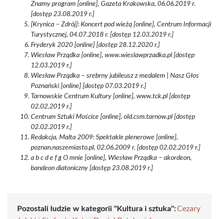
Znamy program [online], Gazeta Krakowska, 06.06.2019 r.
[dostęp 23.08.2019 r.]
[Krynica – Zdrój]: Koncert pod wieżą [online], Centrum Informacji
Turystycznej, 04.07.2018 r. [dostęp 12.03.2019 r.]
Fryderyk 2020 [online] [dostęp 28.12.2020 r.]
Wiesław Prządka [online], www.wieslawprzadka.pl [dostęp
12.03.2019 r.]
Wiesław Prządka – srebrny jubileusz z medalem | Nasz Głos
Poznański [online] [dostęp 07.03.2019 r.]
Tarnowskie Centrum Kultury [online], www.tck.pl [dostęp
02.02.2019 r.]
Centrum Sztuki Mościce [online], old.csm.tarnow.pl [dostęp
02.02.2019 r.]
Redakcja, Malta 2009: Spektakle plenerowe [online],
poznan.naszemiasto.pl, 02.06.2009 r. [dostęp 02.02.2019 r.]
a b c d e f g O mnie [online], Wiesław Prządka – akordeon,
bandeon diatoniczny [dostęp 23.08.2019 r.]
Pozostali ludzie w kategorii "Kultura i sztuka":
Cezary