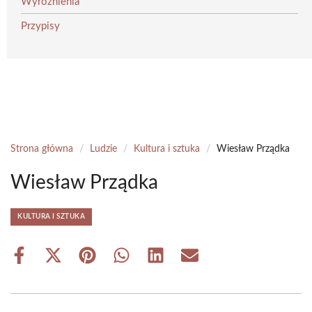
Wyróżnienia
Przypisy
Strona główna
/
Ludzie
/
Kultura i sztuka
/
Wiesław Prządka
Wiesław Prządka
KULTURA I SZTUKA
Share
Share
Share
Share
Share
Share
on
on
on
on
on
on
Facebook
X
Pinterest
WhatsApp
LinkedIn
Email
(Twitter)