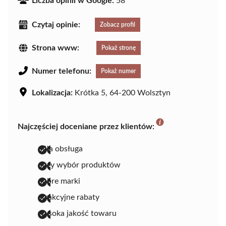
Liczba opinii w Google:
58
Czytaj opinie:
Zobacz profil
Strona www:
Pokaż stronę
Numer telefonu:
Pokaż numer
Lokalizacja:
Krótka 5, 64-200 Wolsztyn
Najczęściej doceniane przez klientów:
miła obsługa
duży wybór produktów
dobre marki
atrakcyjne rabaty
wysoka jakość towaru