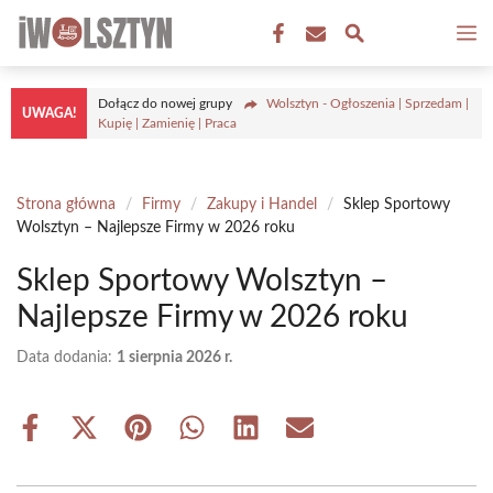
Przejdź
M
do
treści
Dołącz do nowej grupy
Wolsztyn - Ogłoszenia | Sprzedam |
UWAGA!
Kupię | Zamienię | Praca
Strona główna
/
Firmy
/
Zakupy i Handel
/
Sklep Sportowy
Wolsztyn – Najlepsze Firmy w 2026 roku
Sklep Sportowy Wolsztyn –
Najlepsze Firmy w 2026 roku
Data dodania:
1 sierpnia 2026 r.
Share
Share
Share
Share
Share
Share
on
on
on
on
on
on
Facebook
X
Pinterest
WhatsApp
LinkedIn
Email
(Twitter)