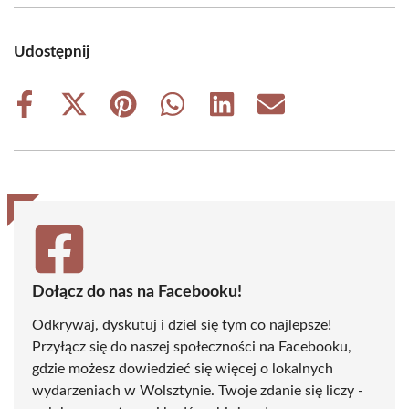
Udostępnij
Share
Share
Share
Share
Share
Share
on
on
on
on
on
on
Facebook
X
Pinterest
WhatsApp
LinkedIn
Email
(Twitter)
Dołącz do nas na Facebooku!
Odkrywaj, dyskutuj i dziel się tym co najlepsze!
Przyłącz się do naszej społeczności na Facebooku,
gdzie możesz dowiedzieć się więcej o lokalnych
wydarzeniach w Wolsztynie. Twoje zdanie się liczy -